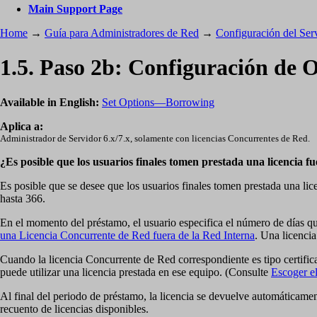
Main Support Page
Home
→
Guía para Administradores de Red
→
Configuración del Ser
1.5. Paso 2b: Configuración de 
Available in English:
Set Options—Borrowing
Aplica a:
Administrador de Servidor 6.x/7.x, solamente con licencias Concurrentes de Red.
¿Es posible que los usuarios finales tomen prestada una licencia fu
Es posible que se desee que los usuarios finales tomen prestada una lic
hasta 366.
En el momento del préstamo, el usuario especifica el número de días que 
una Licencia Concurrente de Red fuera de la Red Interna
. Una licencia
Cuando la licencia Concurrente de Red correspondiente es tipo certificado
puede utilizar una licencia prestada en ese equipo. (Consulte
Escoger e
Al final del periodo de préstamo, la licencia se devuelve automáticament
recuento de licencias disponibles.