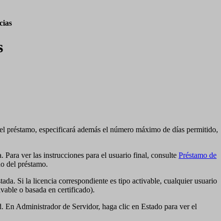
cias
s
te el préstamo, especificará además el número máximo de días permitido,
 Para ver las instrucciones para el usuario final, consulte
Préstamo de
do del préstamo.
ada. Si la licencia correspondiente es tipo activable, cualquier usuario
ivable o basada en certificado).
ed. En Administrador de Servidor, haga clic en Estado para ver el