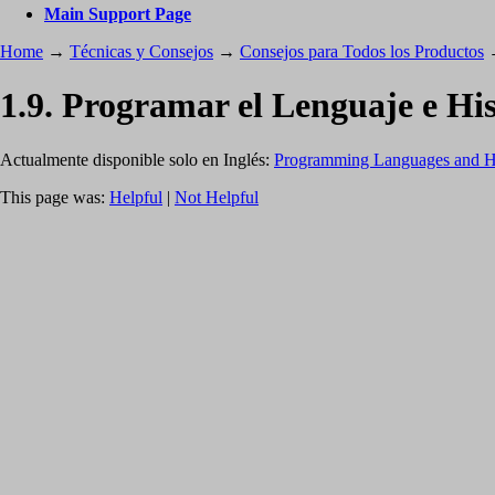
Main Support Page
Home
→
Técnicas y Consejos
→
Consejos para Todos los Productos
1.9. Programar el Lenguaje e Hi
Actualmente disponible solo en Inglés:
Programming Languages and H
This page was:
Helpful
|
Not Helpful