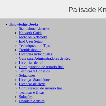
Palisade K
Knowledge Books
Standalone Licenses
Network Guide
More on Networks
End User Setup
Techniques and Tips
Troubleshooting
Licencias individuales
Guía para Administradores de Red
Licencias de red
Configuración de usuario final
Técnicas y Consejos
Soluciones
Licenças Standalone
Licenças de Rede
Configuração do usuário final
Técnicas e Dicas
Soluções
Obsolete Articles