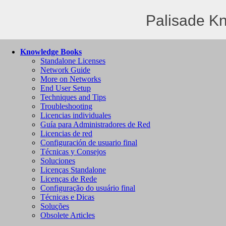
Palisade K
Knowledge Books
Standalone Licenses
Network Guide
More on Networks
End User Setup
Techniques and Tips
Troubleshooting
Licencias individuales
Guía para Administradores de Red
Licencias de red
Configuración de usuario final
Técnicas y Consejos
Soluciones
Licenças Standalone
Licenças de Rede
Configuração do usuário final
Técnicas e Dicas
Soluções
Obsolete Articles