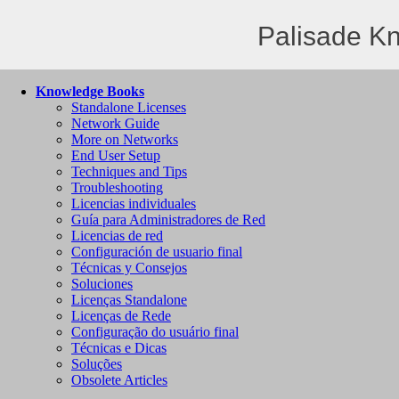
Palisade K
Knowledge Books
Standalone Licenses
Network Guide
More on Networks
End User Setup
Techniques and Tips
Troubleshooting
Licencias individuales
Guía para Administradores de Red
Licencias de red
Configuración de usuario final
Técnicas y Consejos
Soluciones
Licenças Standalone
Licenças de Rede
Configuração do usuário final
Técnicas e Dicas
Soluções
Obsolete Articles