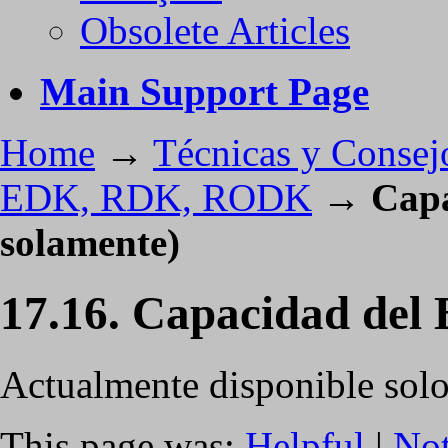
Obsolete Articles
Main Support Page
Home
→
Técnicas y Consej
EDK, RDK, RODK
→
Capa
solamente)
17.16. Capacidad del 
Actualmente disponible solo
This page was:
Helpful
|
Not