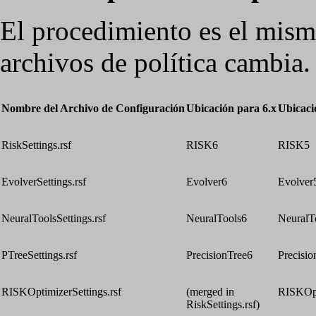
El procedimiento es el mism
archivos de política cambia.
Nombre del Archivo de Configuración
Ubicación para 6.x
Ubicaci
RiskSettings.rsf
RISK6
RISK5
EvolverSettings.rsf
Evolver6
Evolver
NeuralToolsSettings.rsf
NeuralTools6
NeuralT
PTreeSettings.rsf
PrecisionTree6
Precisio
RISKOptimizerSettings.rsf
(merged in
RISKOpt
RiskSettings.rsf)