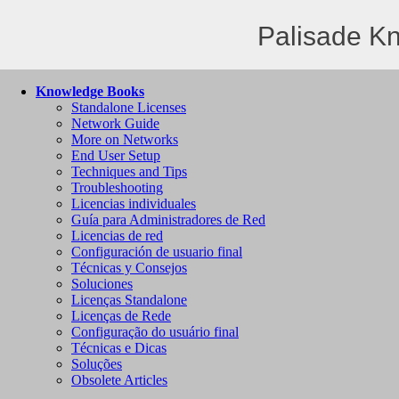
Palisade K
Knowledge Books
Standalone Licenses
Network Guide
More on Networks
End User Setup
Techniques and Tips
Troubleshooting
Licencias individuales
Guía para Administradores de Red
Licencias de red
Configuración de usuario final
Técnicas y Consejos
Soluciones
Licenças Standalone
Licenças de Rede
Configuração do usuário final
Técnicas e Dicas
Soluções
Obsolete Articles